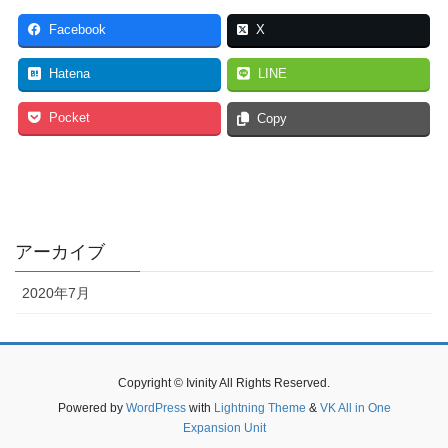
Facebook
X
Hatena
LINE
Pocket
Copy
アーカイブ
2020年7月
Copyright © Ivinity All Rights Reserved.
Powered by
WordPress
with
Lightning Theme
&
VK All in One
Expansion Unit