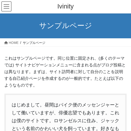
コ
ナ
Ivinity
ン
ビ
テ
ゲ
ン
ー
サンプルページ
ツ
シ
へ
ョ
ス
ン
HOME
サンプルページ
キ
に
ッ
移
プ
動
これはサンプルページです。同じ位置に固定され、(多くのテーマ
では) サイトナビゲーションメニューに含まれる点がブログ投稿と
は異なります。まずは、サイト訪問者に対して自分のことを説明
する自己紹介ページを作成するのが一般的です。たとえば以下の
ようなものです。
はじめまして。昼間はバイク便のメッセンジャーと
して働いていますが、俳優志望でもあります。これ
は僕のサイトです。ロサンゼルスに住み、ジャック
という名前のかわいい犬を飼っています。好きなも